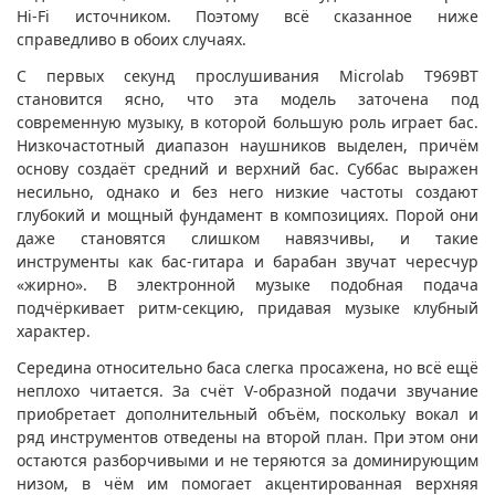
Hi-Fi источником. Поэтому всё сказанное ниже
справедливо в обоих случаях.
С первых секунд прослушивания Microlab T969BT
становится ясно, что эта модель заточена под
современную музыку, в которой большую роль играет бас.
Низкочастотный диапазон наушников выделен, причём
основу создаёт средний и верхний бас. Суббас выражен
несильно, однако и без него низкие частоты создают
глубокий и мощный фундамент в композициях. Порой они
даже становятся слишком навязчивы, и такие
инструменты как бас-гитара и барабан звучат чересчур
«жирно». В электронной музыке подобная подача
подчёркивает ритм-секцию, придавая музыке клубный
характер.
Середина относительно баса слегка просажена, но всё ещё
неплохо читается. За счёт V-образной подачи звучание
приобретает дополнительный объём, поскольку вокал и
ряд инструментов отведены на второй план. При этом они
остаются разборчивыми и не теряются за доминирующим
низом, в чём им помогает акцентированная верхняя