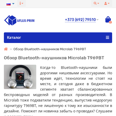
+373 (692) 79510
0
Все категории
Каталог
Обзор Bluetooth-наушников Microlab T969BT
Обзор Bluetooth-наушников Microlab T969BT
Когда-то Bluetooth-наушники были
дорогими нишевыми аксессуарами. Но
время идёт, технологии не стоят на
месте, и сегодня даже в бюджетном
сегменте хватает сбалансированных
беспроводных моделей от разных производителей. В
Microlab тоже подхватили тенденцию, выпустив недорогую
гарнитуру T969BT, не лишённую к тому же изысканности в
дизайне. Поможет ли новинка забыть о проводах? Слушаем