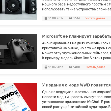
мощного баса, недоступного простым ст
использовать такие устройства сложнее
16.08.2017
1644
Читать далее →
Microsoft не планирует зарабат
Анонсированная на днях консоль Xbox 
приставкой на рынке, но в то же время 
может отпугнуть консольных геймеров,
К примеру, модель Xbox One S стоит ровно
16.06.2017
1400
Читать далее →
У издания о моде WWD появится
Одно из ведущих англоязычных изданий
новости моды и красоты смогут пользоват
установлено приложение WeChat. В рам
своей растущей китайской аудитории.В св