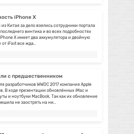
ность iPhone X
 из Китая за дело взялись сотрудники портала
о последнего винтика и во всех подробностях
 iPhone X имеет два аккумулятора и двойную
т iFixit все жда..
нили с предшественником
ля разработчиков WWDC 2017 компания Apple
в. В ходе презентации обновлённых iMac и
уты и ноутбуки MacBook. Так как их обновление
ешила не заострять на ни..