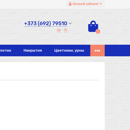
Личный кабинет
+373 (692) 79510
0
 лотки
Накрытия
Цветники, урны
Лидер продаж