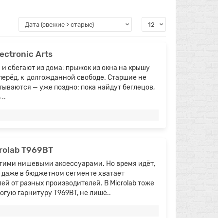
Урна
Урна
Урна с боковой загрузкой мусора..
Урна с боко
ectronic Arts
и сбегают из дома: прыжок из окна на крышу
вперёд, к долгожданной свободе. Старшие не
тываются — уже поздно: пока найдут беглецов,
4500.00 LEI
4500.00
..
В корзину
rolab T969BT
огими нишевыми аксессуарами. Но время идёт,
я даже в бюджетном сегменте хватает
й от разных производителей. В Microlab тоже
гую гарнитуру T969BT, не лишё..