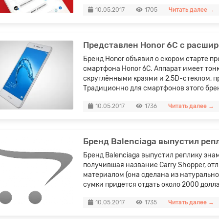
10.05.2017
1705
Читать далее →
Представлен Honor 6С с расш
Бренд Honor объявил о скором старте п
смартфона Honor 6С. Аппарат имеет тон
скруглёнными краями и 2,5D-стеклом,
Традиционно для смартфонов этого брен
10.05.2017
1736
Читать далее →
Бренд Balenciaga выпустил реп
Бренд Balenciaga выпустил реплику зна
получившая название Carry Shopper, отл
материалом (она сделана из натурально
сумки придется отдать около 2000 доллар
10.05.2017
1735
Читать далее →