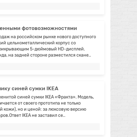
иренными фотовозможностями
родаж на российском рынке нового доступного
кий цельнометаллический корпус со
 прикрывающим 5-дюймовый HD-дисплей.
да, на задней стороне разместился скане..
лику синей сумки IKEA
менитой синей сумки IKEA «Фракта». Модель,
ичается от своего прототипа не только
й кожи), но и ценой: за люксовую версию
ов.Ответ IKEA не заставил се..