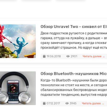
ейка
Урна
ка..
Урна..
Обзор Unravel Two - сиквел от El
Двое подростков ругаются с родителями 
гаража, оттуда на лужайку, а дальше — 
сразу замечают пропажу, а когда спохва
.00 LEI
1700.00 LEI
произойдёт страшное. Но вдруг ещё есть 
В корзину
В корзину
19.06.2018
2901
Читать далее →
Обзор Bluetooth-наушников Mic
Когда-то Bluetooth-наушники были дор
технологии не стоят на месте, и сегодн
сбалансированных беспроводных моделе
подхватили тенденцию, выпустив недоро
07.12.2017
3945
Читать далее →