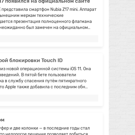
17 появился на официальном сайте
представила смартфон Nubia Z17 mini. Аппарат
 нынешним меркам технические
дается презентация полноценного флагмана
т неожиданно был замечен на официальном..
рой блокировки Touch ID
из новой операционной системы iOS 11. Она
ведений. В пятой бете пользователи
а в службу спасения путём пятикратного
о Apple также добавила с последним обн..
ом
фер и две колонки — в последние годы стал
это недорогое решение позволяет добиться