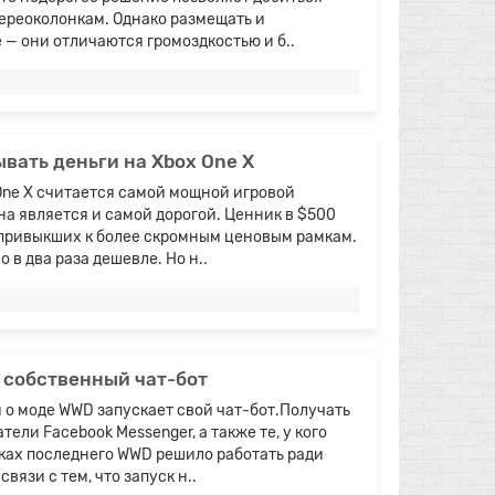
ереоколонкам. Однако размещать и
 — они отличаются громоздкостью и б..
ывать деньги на Xbox One X
One X считается самой мощной игровой
она является и самой дорогой. Ценник в $500
 привыкших к более скромным ценовым рамкам.
 в два раза дешевле. Но н..
 собственный чат-бот
 о моде WWD запускает свой чат-бот.Получать
ели Facebook Messenger, а также те, у кого
ках последнего WWD решило работать ради
язи с тем, что запуск н..