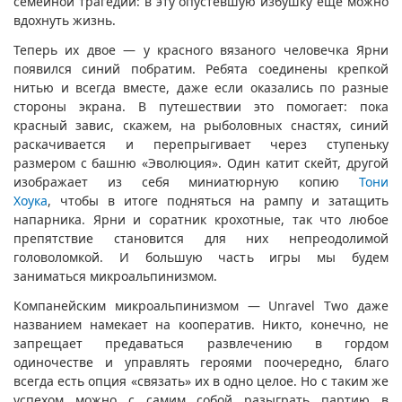
семейной трагедии: в эту опустевшую избушку ещё можно
вдохнуть жизнь.
Теперь их двое — у красного вязаного человечка Ярни
появился синий побратим. Ребята соединены крепкой
нитью и всегда вместе, даже если оказались по разные
стороны экрана. В путешествии это помогает: пока
красный завис, скажем, на рыболовных снастях, синий
раскачивается и перепрыгивает через ступеньку
размером с башню «Эволюция». Один катит скейт, другой
изображает из себя миниатюрную копию
Тони
Хоука
, чтобы в итоге подняться на рампу и затащить
напарника. Ярни и соратник крохотные, так что любое
препятствие становится для них непреодолимой
головоломкой. И большую часть игры мы будем
заниматься микроальпинизмом.
Компанейским микроальпинизмом — Unravel Two даже
названием намекает на кооператив. Никто, конечно, не
запрещает предаваться развлечению в гордом
одиночестве и управлять героями поочередно, благо
всегда есть опция «связать» их в одно целое. Но с таким же
успехом можно с самим собой разыграть партию в