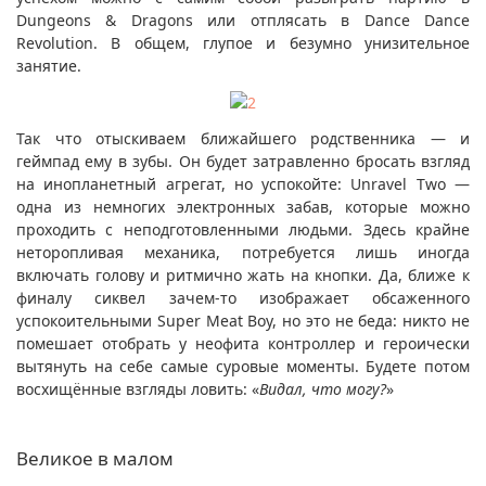
Dungeons & Dragons или отплясать в Dance Dance
Revolution. В общем, глупое и безумно унизительное
занятие.
Так что отыскиваем ближайшего родственника — и
геймпад ему в зубы. Он будет затравленно бросать взгляд
на инопланетный агрегат, но успокойте: Unravel Two —
одна из немногих электронных забав, которые можно
проходить с неподготовленными людьми. Здесь крайне
неторопливая механика, потребуется лишь иногда
включать голову и ритмично жать на кнопки. Да, ближе к
финалу сиквел зачем-то изображает обсаженного
успокоительными Super Meat Boy, но это не беда: никто не
помешает отобрать у неофита контроллер и героически
вытянуть на себе самые суровые моменты. Будете потом
восхищённые взгляды ловить: «
Видал, что могу?
»
Великое в малом