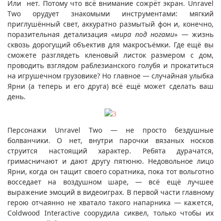
Или нет. Потому что всё внимание сожрёт экран. Unravel
Two орудует знакомыми инструментами: мягкий
приглушённый свет, аккуратно размытый фон и, конечно,
поразительная детализация «
мира под ногами
» — жизнь
сквозь дорогущий объектив для макросъёмки. Где ещё вы
сможете разглядеть кленовый листок размером с дом,
проводить взглядом раблезианского голубя и прокатиться
на игрушечном грузовике? Но главное — случайная улыбка
Ярни (а теперь и его друга) всё ещё может сделать ваш
день.
Персонажи Unravel Two — не просто бездушные
болванчики. О нет, внутри парочки вязаных носков
струится настоящий характер. Ребята дурачатся,
гримасничают и дают другу пятюню. Недовольное лицо
Ярни, когда он тащит своего соратника, пока тот вольготно
восседает на воздушном шаре, — всё ещё лучшее
выражение эмоций в видеоиграх. В первой части главному
герою отчаянно не хватало такого напарника — кажется,
Coldwood Interactive соорудила сиквел, только чтобы их